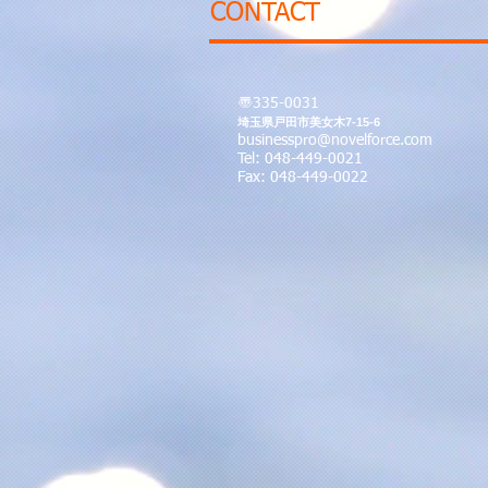
CONTACT
〠335-0031
埼玉県戸田市美女木7-15-6
businesspro@novelforce.com
Tel: 048-449-0021
Fax: 048-449-0022